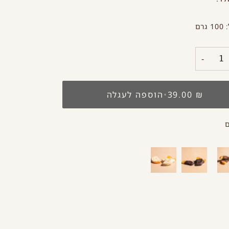
רם
−
₪ 39.00
•
הוספה לעגלה