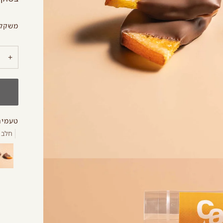
משקל: 100 ג
+
טעמים
חלב