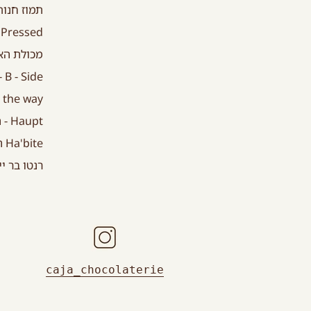
תמוז חנות מב
JUSA Cold Pressed -
מכולת האחים 
B - Side - קרליבך 12, תל אביב
Buy the way - כפר ס
Haupt - הלוחמים 9, אבן יהודה
Ha'bite המעדניה - מתחם ביתנ'ס, ביתן אהרון
רנטו בר יי
caja_chocolaterie