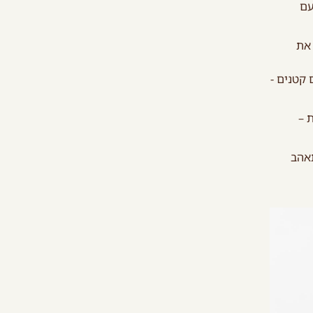
עם
 את
 קטנים -
 –
תאהב