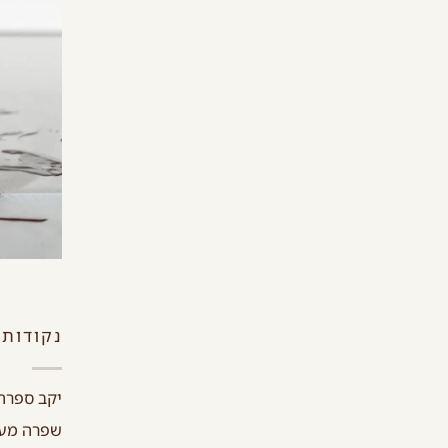
נקודות 
יקב ספרה 
שפרה מעדני