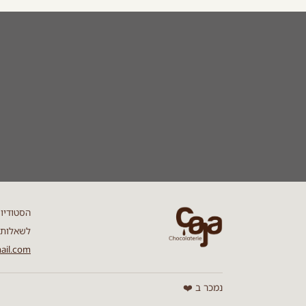
הסטודיו ני
לשאלות וברור
ail.com
נמכר ב ❤️