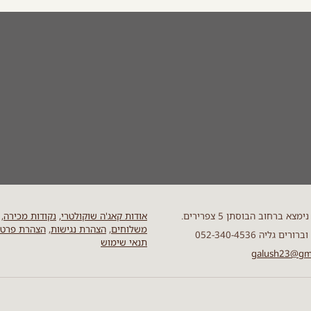
מצא ברחוב הבוסתן 5 צפרירים.
אודות קאג'ה שוקולטרי,
נקודות מכירה
,
משלוחים
,
הצהרת נגישות
,
הצהרת פרטי
ים גליה 052-340-4536
תנאי שימוש
galush23@gm