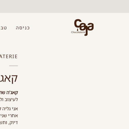
לג
תוכן
כניסה
טבל
ATERIE
קאג’
קאג'ה שוק
לעיצוב ול
אני גליה 
אחרי שני
דיוק, ותש