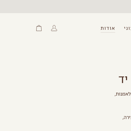
ני
אודות
החשבון
עגלת
שלי
קניות
יד
לאמנות,
רה,