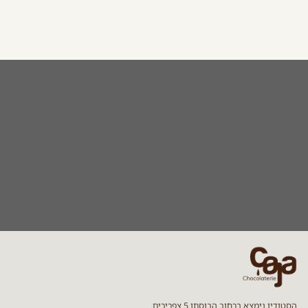
הסטודיו נימצא ברחוב הבוסתן 5 צפרירים.